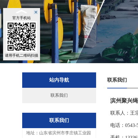
官方手机站
请用手机二维码扫描
站内导航
联系我们
联系我们
滨州聚兴绳
联系人：王
联系我们
电话：0543-5
地址：山东省滨州市李庄镇工业园
手机：1333628