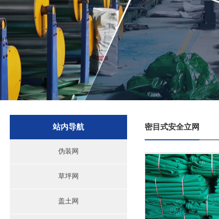
站内导航
密目式安全立网
伪装网
草坪网
盖土网