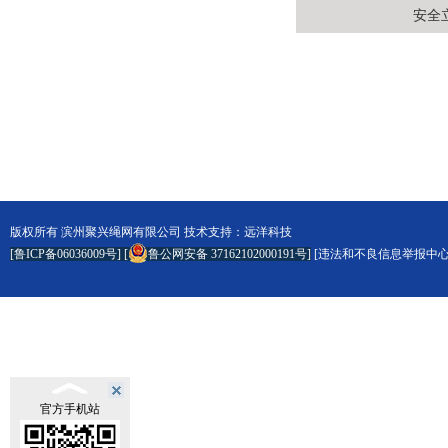
安全
版权所有
滨州聚兴绳网有限公司
技术支持：
远洋科技
[鲁ICP备06036009号]
[
鲁公网安备 37162102000191号
]
[
违法和不良信息举报中
官方手机站